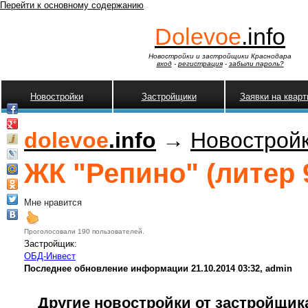
Перейти к основному содержанию
Dolevoe
.info
Новостройки и застройщики Краснодара
вход
-
регистрация
-
забыли пароль?
Новостройки
Застройщики
Заявки на квар
dolevoe
.info
→
Новострой
ЖК "Репино" (литер 
Мне нравится
Проголосовали 190 пользователей.
Застройщик:
ОБД-Инвест
Последнее обновление информации 21.10.2014 03:32, admin
Другие новостройки от застройщик